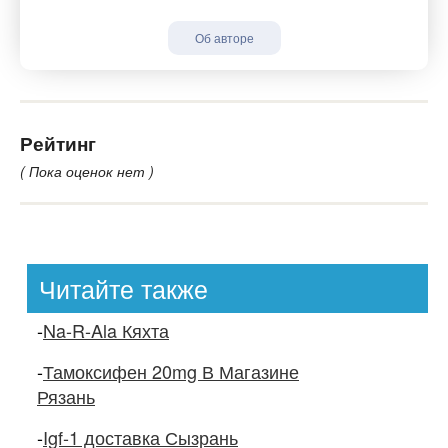
Об авторе
Рейтинг
( Пока оценок нет )
Читайте также
-
Na-R-Ala Кяхта
-
Тамоксифен 20mg В Магазине
Рязань
-
Igf-1 доставка Сызрань