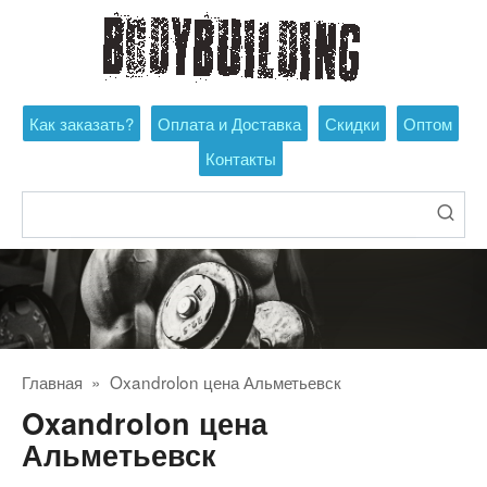
Перейти
к
контенту
Как заказать?
Оплата и Доставка
Скидки
Оптом
Контакты
Поиск:
Главная
»
Oxandrolon цена Альметьевск
Oxandrolon цена
Альметьевск