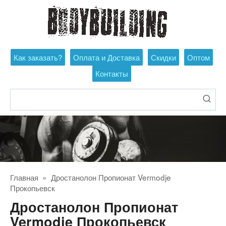
Перейти
к
контенту
Как заказать?
Оплата и Доставка
Скидки
Оптом
Контакты
Поиск:
Главная
»
Дростанолон Пропионат Vermodje
Прокопьевск
Дростанолон Пропионат
Vermodje Прокопьевск