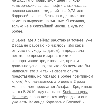
не дадут (по правильной цене)! И хотя
коммерческие запасы нефти снизились за
неделю сильнее ожиданий - на 2,72 млн
баррелей, запасы бензина и дистиллятов
заметно выросли: на 346 тыс. Я ожидаю,
только не в ближайший месяц, а чуть по
более.
В банке, где я сейчас работаю (а точнее, уже
2 года не работаю но числюсь, ибо как в
отпуске по уходу за дитем), я продавала
некоторое время и зарплатники и
корпоративное кредитование, причем
довольно успешно, так что обо всем что Вы
написали это я и так из своего опыта
представляю, но гораздо в более позитивном
ключе) А оплачивалось это дело в 2 раза
меньше, чем предлагает Альфа... Кредитные
карты В 2010 году на рынке
Sustanon цена
Чапаевск
снова появятся кобренды, и они
уже есть. Команда боролась с Боснией и