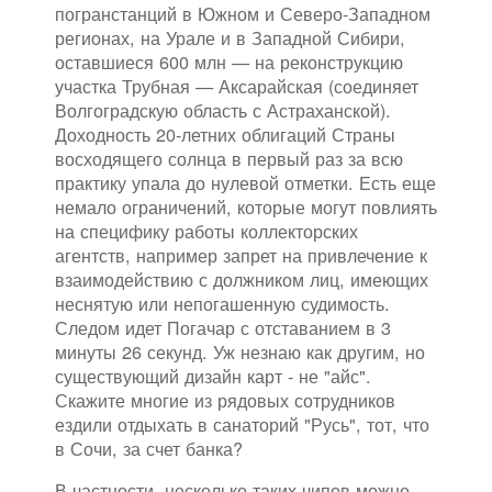
погранстанций в Южном и Северо-Западном
регионах, на Урале и в Западной Сибири,
оставшиеся 600 млн — на реконструкцию
участка Трубная — Аксарайская (соединяет
Волгоградскую область с Астраханской).
Доходность 20-летних облигаций Страны
восходящего солнца в первый раз за всю
практику упала до нулевой отметки. Есть еще
немало ограничений, которые могут повлиять
на специфику работы коллекторских
агентств, например запрет на привлечение к
взаимодействию с должником лиц, имеющих
неснятую или непогашенную судимость.
Следом идет Погачар с отставанием в 3
минуты 26 секунд. Уж незнаю как другим, но
существующий дизайн карт - не "айс".
Скажите многие из рядовых сотрудников
ездили отдыхать в санаторий "Русь", тот, что
в Сочи, за счет банка?
В частности, несколько таких чипов можно