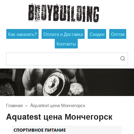
Перейти
к
контенту
Как заказать?
Оплата и Доставка
Скидки
Оптом
Контакты
Поиск:
Главная
»
Aquatest цена Мончегорск
Aquatest цена Мончегорск