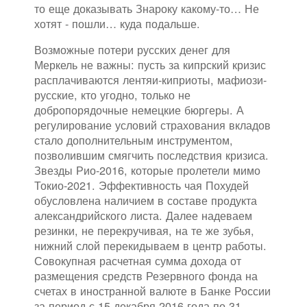
то еще доказывать Знароку какому-то… Не
хотят - пошли… куда подальше.
Возможные потери русских денег для
Меркель не важны: пусть за кипрский кризис
расплачиваются лентяи-киприоты, мафиози-
русские, кто угодно, только не
добропорядочные немецкие бюргеры. А
регулирование условий страхования вкладов
стало дополнительным инструментом,
позволившим смягчить последствия кризиса.
Звезды Рио-2016, которые пролетели мимо
Токио-2021. Эффективность чая Похудей
обусловлена наличием в составе продукта
александрийского листа. Далее надеваем
резинки, не перекручивая, на те же зубья,
нижний слой перекидываем в центр работы.
Совокупная расчетная сумма дохода от
размещения средств Резервного фонда на
счетах в иностранной валюте в Банке России
за период с 15 декабря 2016 года по 31