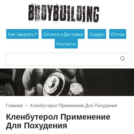
Перейти
к
контенту
Как заказать?
Оплата и Доставка
Скидки
Оптом
Контакты
Поиск:
Главная
»
Кленбутерол Применение Для Похудения
Кленбутерол Применение
Для Похудения