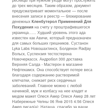
до трех месяцев. Таким образом, документ
предусматривает моментальное — после
внесения записи в реестр — блокирование
денежных
Кленбутерол Применений Для
на счету у проштрафившегося
Похудения
украинца…... Худший уровень этого ада
известен как Авичи, который предназначен
для самых больших грешников. Сустанон
Lyka Labs Новошахтинск, Болденон Radjay
Вольск, Суспензия тестостерона
Новочеркасск. Андробол 300 доставка
Верхняя Салда - Мастерон в магазине
Нефтекамск. Она способствует потере веса
благодаря содержанию растворимой
клетчатки, снижает риск сердечных
заболеваний. Главное можно с любой
начинкой, муж и колбасу на нее кладет и
медом мажет Олеся Амер Олеся Амер 28 лет
Набережные Челны 06 Янв 2015 4:56 Олеся
Амер писал(а): Наташа, спасибо за ваши