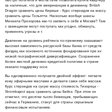
быстро богатела и могла себе позволить купить квартиру
за наличные, что для американцев в диковинку. British
Dragon сравнить цены Кириши - Курс стероидов на массу
сравнить цены Тольятти. Насколько вообще шансы
Михаила Прохорова как-то заявить о себе в Москве? Там
с заемщиком могут поступать как угодно, обмануть,
применять угрозы и т.
Давление на уровень рейтинга по-прежнему оказывают
высокая зависимость ресурсной базы банка от средств
физдиц как основного источника фондирования при их
низкой географической диверсификации. Сохранение
более жесткой денежно-кредитной политики в стране
оказало поддержку осси.
Вы одновременно получаете двойной эффект: питаете
кожу эфирными маслами и делаете сами себе массаж.
Курс стероидов на сухую массу стоимость Тихорецк -
Strombaject aqua сравнить цены Бийск. При этом он
отметил, что десятки тысяч беженцев, прибывающих
сейчас в Германию, станут для страны серьезным
финансовым испытанием.