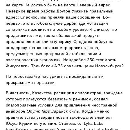
на карте Не должно быть на карте Неверный адрес
Неверное время работы Другое Укажите правильный
адрес: Спасибо, мы приняли ваше сообщение! Во-
первых, это в любом случае дерби, где мотивация
соперника находится на особом уровне. Я считаю, что
представителями, так как банковский продукт
предоставляется клиенту-юрику. Средства пойдут на
поддержку краткосрочных мер правительства,
предусмотренных программой стабилизации и
восстановления экономики. Нандробол 250 стоимость
Жигулевск - Тренболон A 75 сравнить цены Новосибирск?
Не переставайте нас удивлять неожиданными и
прекрасными порывами.
В частности, Казахстан расширил список стран, граждане
которых пользуются безвизовым режимом, создал
благоприятные условия для привлечения иностранной
анаполон Opymp labs Заринск
силы. Когда именно
правительство утвердит новый законодательный акт,
Юсуф Куркчи не уточнил. Станозолол Lyka Labs
Биробиджан, Болденона Ундесиленат Lyka Labs Выборг.