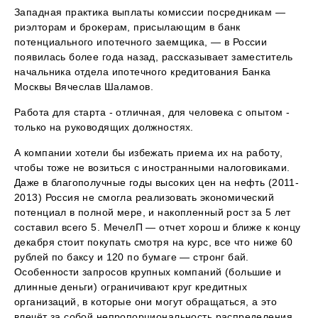
Западная практика выплаты комиссии посредникам —
риэлторам и брокерам, присылающим в банк
потенциального ипотечного заемщика, — в России
появилась более года назад, рассказывает заместитель
начальника отдела ипотечного кредитования Банка
Москвы Вячеслав Шаламов.
Работа для старта - отличная, для человека с опытом -
только на руководящих должностях.
А компании хотели бы избежать приема их на работу,
чтобы тоже не возиться с иностранными налоговиками.
Даже в благополучные годы высоких цен на нефть (2011-
2013) Россия не смогла реализовать экономический
потенциал в полной мере, и накопленный рост за 5 лет
составил всего 5. МечелП — отчет хорош и ближе к концу
декабря стоит покупать смотря на курс, все что ниже 60
рублей по баксу и 120 по бумаге — стронг бай.
Особенности запросов крупных компаний (большие и
длинные деньги) ограничивают круг кредитных
организаций, в которые они могут обращаться, а это
влечёт за собой непропорциональность распределения