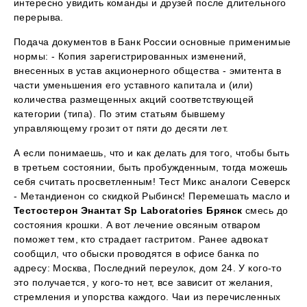
интересно увидить команды и друзей после длительного
перерыва.
Подача документов в Банк России основные применимые
нормы: - Копия зарегистрированных изменений,
внесенных в устав акционерного общества - эмитента в
части уменьшения его уставного капитала и (или)
количества размещенных акций соответствующей
категории (типа). По этим статьям бывшему
управляющему грозит от пяти до десяти лет.
А если понимаешь, что и как делать для того, чтобы быть
в третьем состоянии, быть пробужденным, тогда можешь
себя считать просветленным! Тест Микс аналоги Северск
- Метандиенон со скидкой Рыбинск! Перемешать масло и
Тестостерон Энантат Sp Laboratories Брянск
смесь до
состояния крошки. А вот лечение овсяным отваром
поможет тем, кто страдает гастритом. Ранее адвокат
сообщил, что обыски проводятся в офисе банка по
адресу: Москва, Последний переулок, дом 24. У кого-то
это получается, у кого-то нет, все зависит от желания,
стремления и упорства каждого. Чаи из перечисленных