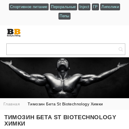
Спортивное питание
Пероральные
Inject
ГР
Липолики
Пепы
Главная
Tимозин Бета St Biotechnology Химки
TИМОЗИН БЕТА ST BIOTECHNOLOGY
ХИМКИ