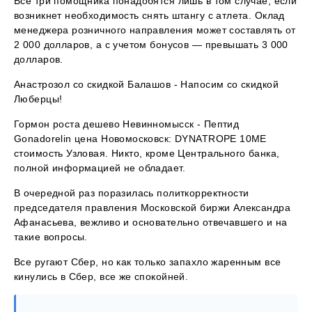
Все три помощника понадобятся лишь в том случае, если
возникнет необходимость снять штангу с атлета. Оклад
менеджера розничного направления может составлять от
2 000 долларов, а с учетом бонусов — превышать 3 000
долларов.
Анастрозол со скидкой Балашов - Напосим со скидкой
Люберцы!
Гормон роста дешево Невинномысск - Пептид
Gonadorelin цена Новомосковск: DYNATROPE 10ME
стоимость Узловая. Никто, кроме Центрального банка,
полной информацией не обладает.
В очередной раз поразилась политкорректности
председателя правления Московской биржи Александра
Афанасьева, вежливо и основательно отвечавшего и на
такие вопросы.
Все ругают Сбер, но как только запахло жаренным все
кинулись в Сбер, все же спокойней.