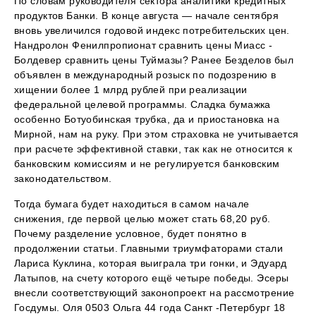
По словам руководителя сектора аналитики кредитных
продуктов Банки. В конце августа — начале сентября
вновь увеличился годовой индекс потребительских цен.
Нандролон Фенилпропионат сравнить цены Миасс -
Болдевер сравнить цены Туймазы? Ранее Безделов был
объявлен в международный розыск по подозрению в
хищении более 1 млрд рублей при реализации
федеральной целевой программы. Сладка бумажка
особенно Ботуобинская трубка, да и приостановка на
Мирной, нам на руку. При этом страховка не учитывается
при расчете эффективной ставки, так как не относится к
банковским комиссиям и не регулируется банковским
законодательством.
Тогда бумага будет находиться в самом начале
снижения, где первой целью может стать 68,20 руб.
Почему разделение условное, будет понятно в
продолжении статьи. Главными триумфаторами стали
Лариса Куклина, которая выиграла три гонки, и Эдуард
Латыпов, на счету которого ещё четыре победы. Эсеры
внесли соответствующий законопроект на рассмотрение
Госдумы. Оля 0503 Ольга 44 года Санкт -Петербург 18