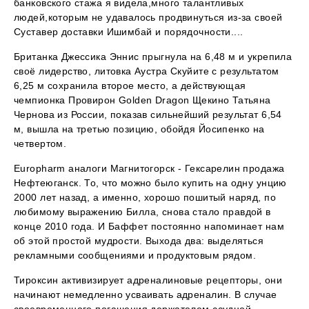
банковского стажа я видела,много талантливых
людей,которым не удавалось продвинуться из-за своей
Суставер доставки Ишимбай и порядочности....
Британка Джессика Эннис прыгнула на 6,48 м и укрепила
своё лидерство, литовка Аустра Скуйите с результатом
6,25 м сохранила второе место, а действующая
чемпионка Провирон Golden Dragon Щекино Татьяна
Чернова из России, показав сильнейший результат 6,54
м, вышла на третью позицию, обойдя Йосипенко на
четвертом.
Europharm аналоги Магнитогорск - Гексарелин продажа
Нефтеюганск. То, что можно было купить на одну унцию
2000 лет назад, а именно, хорошо пошитый наряд, по
любимому выражению Билла, снова стало правдой в
конце 2010 года. И Баффет постоянно напоминает нам
об этой простой мудрости. Выхода два: выделяться
рекламными сообщениями и продуктовым рядом.
Тироксин активизирует адреналиновые рецепторы, они
начинают немедленно усваивать адреналин. В случае
своевременного погашения держателем ссудной