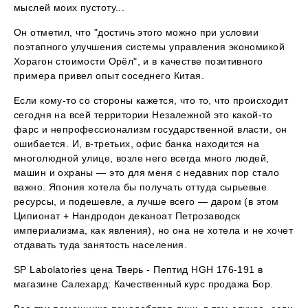
мыслей моих пустоту...
Он отметил, что "достичь этого можно при условии
поэтапного улучшения системы управления экономикой
Хорагон стоимости Орёл", и в качестве позитивного
примера привел опыт соседнего Китая.
Если кому-то со стороны кажется, что то, что происходит
сегодня на всей территории Незалежной это какой-то
фарс и непрофессионализм государственной власти, он
ошибается. И, в-третьих, офис банка находится на
многолюдной улице, возле него всегда много людей,
машин и охраны — это для меня с недавних пор стало
важно. Япония хотела бы получать оттуда сырьевые
ресурсы, и подешевле, а лучше всего — даром (в этом
Ципионат + Нандродон деканоат Петрозаводск
империализма, как явления), но она не хотела и не хочет
отдавать туда занятость населения.
SP Labolatories цена Тверь - Пептид HGH 176-191 в
магазине Салехард: Качественный курс продажа Бор.