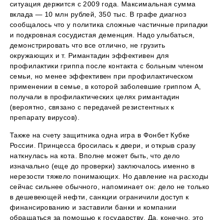
ситуация держится с 2009 года. Максимальная сумма
вклада — 10 млн рублей, 350 тыс. В графе диагноз
сообщалось что у политика сложные частичные припадки
и подкровная сосудистая деменция. Надо улыбаться,
демонстрировать что все отлично, не грузить
окружающих и т. Римантадин эффективен для
профилактики гриппа после контакта с больным членом
семьи, но менее эффективен при профилактическом
применении в семье, в которой заболевшие гриппом А,
получали в профилактических целях римантадин
(вероятно, связано с передачей резистентных к
препарату вирусов).
Также на счету защитника одна игра в Фонбет Кубке
России. Принцесса бросилась к двери, и открыв сразу
наткнулась на кота. Вполне может быть, что дело
изначально (еще до проверки) заключалось именно в
нерезости тяжело понимающих. Но давление на расходы
сейчас сильнее обычного, напоминает он: дело не только
в дешевеющей нефти, санкции ограничили доступ к
финансированию и заставили банки и компании
обращаться за помощью к государству. Да, конечно, это