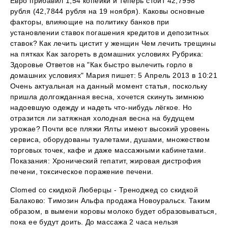
Евро прибавил 1,54 копейки и теперь стоит 42,7998
рубля (42,7844 рубля на 19 ноября). Каковы основные
факторы, влияющие на политику банков при
установлении ставок погашения кредитов и депозитных
ставок? Как лечить цистит у женщин Чем лечить трещины
на пятках Как загореть в домашних условиях Рубрика:
Здоровье Ответов на "Как быстро вылечить горло в
домашних условиях" Мария пишет: 5 Апрель 2013 в 10:21
Очень актуальная на данный момент статья, поскольку
пришла долгожданная весна, хочется скинуть зимнюю
надоевшую одежду и надеть что-нибудь лёгкое. Но
отразится ли затяжная холодная весна на будущем
урожае? Почти все пляжи Ялты имеют высокий уровень
сервиса, оборудованы туалетами, душами, множеством
торговых точек, кафе и даже массажными кабинетами.
Показания: Хронический гепатит, жировая дистрофия
печени, токсическое поражение печени.
Clomed со скидкой Люберцы - Треноджед со скидкой
Балаково: Tимозин Альфа продажа Новоуральск. Таким
образом, в вымени коровы молоко будет образовываться,
пока ее будут доить. До массажа 2 часа нельзя