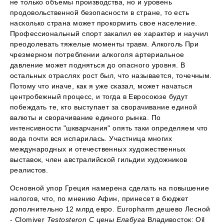
не только объемы производства, но и уровень
продовольственной безопасности в стране, то есть
насколько страна может прокормить свое население.
Профессиональный спорт закалил ее характер и научил
преодолевать тяжелые моменты травм. Алкоголь При
чрезмерном потреблении алкоголя артериальное
давление может подняться до опасного уровня. В
остальных отраслях рост был, что называется, точечным.
Потому что иначе, как я уже сказал, может начаться
центробежный процесс, и тогда в Евросоюзе будут
побеждать те, кто выступает за сворачивание единой
валюты и сворачивание единого рынка. По
интенсивности "шкварчания" опять таки определяем что
вода почти вся испарилась. Участница многих
международных и отечественных художественных
выставок, член австралийской гильдии художников
реалистов.
Основной упор Греция намерена сделать на повышение
налогов, что, по мнению Афин, принесет в бюджет
дополнительно 12 млрд евро. Europharm дешево Лесной
- Clomiver
Testosteron C цены Елабуга
Владивосток: Oil