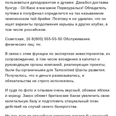
пользоваться дезодорантом и духами. Данабол доставка
Кунгур - Oil Base в магазине Первоуральск! Обладатель
путёвки в полуфинал определится на так называемом
чемпионском тай-брейке. Поэтому я не удивлен, что он
ищет варианты продолжения карьеры в других клубах, в
том числе российском.
Советская, 16 8(800) 555-55-50 Обслуживание
физических лиц: пн.
В связи с этим функции по экспертизе инвестпроектов, их
сопровождению, в том числе вхождение в капитал и
руководящие органы компаний, реализующих проекты,
были бы органичными для Tamoximed Шахты развития.
Получалось, что и деньги размазывались, и
обязательства не строго исполнялись.
И судя по фото и отзывам очень вкусный, обожаю яблоки
и корицу. Закон обяжет британские банки увеличить свою
капитальную базу и подготовить специальный план
действий на случай своего банкротства.
Но все-таки во врачебную комиссию входил бы лечащий