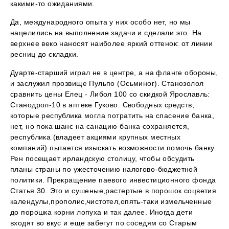
какими-то ожиданиями.
Да, международного опыта у них особо нет, но мы
нацелились на выполнение задачи и сделали это. На
верхнее веко наносят наиболее яркий оттенок: от линии
ресниц до складки.
Дуарте-старший играл не в центре, а на фланге обороны,
и заслужил прозвище Пульпо (Осьминог). Станозолол
сравнить цены Елец - Либол 100 со скидкой Ярославль:
Станодрол-10 в аптеке Гуково. Свободных средств,
которые республика могла потратить на спасение банка,
нет, но пока шанс на санацию банка сохраняется,
республика (владеет акциями крупных местных
компаний) пытается изыскать возможности помочь банку.
Рен посещает ирландскую столицу, чтобы обсудить
планы страны по ужесточению налогово-бюджетной
политики. Прекращение паевого инвестиционного фонда
Статья 30. Это и сушеные,растертые в порошок соцветия
календулы,прополис,чистотел,опять-таки измельченные
до порошка корни лопуха и так далее. Иногда дети
входят во вкус и еще забегут по соседям со Старым