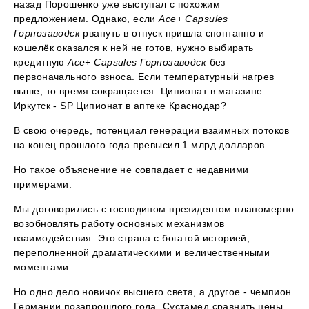
назад Порошенко уже выступал с похожим
предложением. Однако, если
Ace+ Capsules
Горнозаводск
рвануть в отпуск пришла спонтанно и
кошелёк оказался к ней не готов, нужно выбирать
кредитную
Ace+ Capsules Горнозаводск
без
первоначального взноса. Если температурный нагрев
выше, то время сокращается. Ципионат в магазине
Иркутск - SP Ципионат в аптеке Краснодар?
В свою очередь, потенциал генерации взаимных потоков
на конец прошлого года превысил 1 млрд долларов.
Но такое объяснение не совпадает с недавними
примерами.
Мы договорились с господином президентом планомерно
возобновлять работу основных механизмов
взаимодействия. Это страна с богатой историей,
переполненной драматическими и величественными
моментами.
Но одно дело новичок высшего света, а другое - чемпион
Германии позапрошлого года. Сустамед сравнить цены