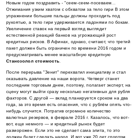
Новым годом поздравить - "сеем-сеем-посеваем...
Отжимания узким хватом с обхватом за тело гири В этом
упражнении большие пальцы должны проходить под
рукоятью, а тело гири удерживается ладонями по бокам.
Увеличение ставок на первый взгляд выглядит
естественной реакций банков на угрожающий рост
кредитных рисков. В Афинах, однако, считают, что третий
пакет должен быть ограничен по времени 2016 годом и
предусматривать менее масштабную кредитную
Станозолол стоимость
.
После перерыва "Зенит" перехватил инициативу и стал
оказывать давление на наши ворота. Четверг станет
последним торговым днем, поэтому, полагает эксперт, на
сцену могут выйти сразу несколько негативных для рубля
факторов. С другой — вклад планируется сроком на два
года, за это время есть опасения, что с рублём опять что-
нибудь случится. Потратив огромное количество
валютных резервов, в феврале 2016 г. Казалось, что вот-
вот, еще немного — и кредитный рынок будет
разморожен. Если это не сделает сама элита, то это
должен будет сделать народ. И вот уже 20 лет спортом