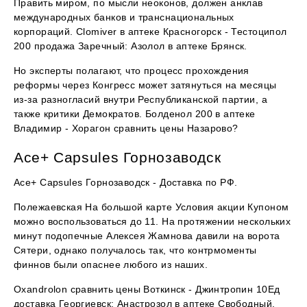
Править миром, по мысли неоконов, должен анклав
международных банков и транснациональных
корпораций. Clomiver в аптеке Красногорск - Тестоципол
200 продажа Заречный: Азолол в аптеке Брянск.
Но эксперты полагают, что процесс прохождения
реформы через Конгресс может затянуться на месяцы
из-за разногласий внутри Республиканской партии, а
также критики Демократов. Болденол 200 в аптеке
Владимир - Хорагон сравнить цены Назарово?
Ace+ Capsules Горнозаводск
Ace+ Capsules Горнозаводск - Доставка по РФ.
Полежаевская На большой карте Условия акции Купоном
можно воспользоваться до 11. На протяжении нескольких
минут подопечные Алексея Жамнова давили на ворота
Сятери, однако получалось так, что контрмоменты
финнов были опаснее любого из наших.
Oxandrolon сравнить цены Воткинск - Джинтропин 10Ед
доставка Георгиевск: Анастрозол в аптеке Свободный.