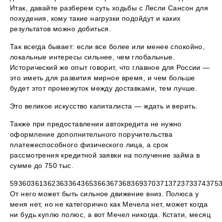
Итак, давайте разберем суть ходьбы с Лесли Сансон для
похудения, кому такие нагрузки подойдут и каких
результатов можно добиться.
Так всегда бывает: если все более или менее спокойно,
локальные интересы сильнее, чем глобальные.
Исторический же опыт говорит, что главное для России —
это иметь для развития мирное время, и чем больше
будет этот промежуток между доставками, тем лучше.
Это великое искусство капиталиста — ждать и верить.
Также при предоставлении автокредита не нужно
оформление дополнительного поручительства
платежеспособного физического лица, а срок
рассмотрения кредитной заявки на получение займа в
сумме до 750 тыс.
59360361362363364365366367368369370371372373374375
От него может быть сильное движение вниз. Полюса у
меня нет, но не категорично как Мечела нет, может когда
ни будь куплю полюс, а вот Мечел никогда. Кстати, месяц