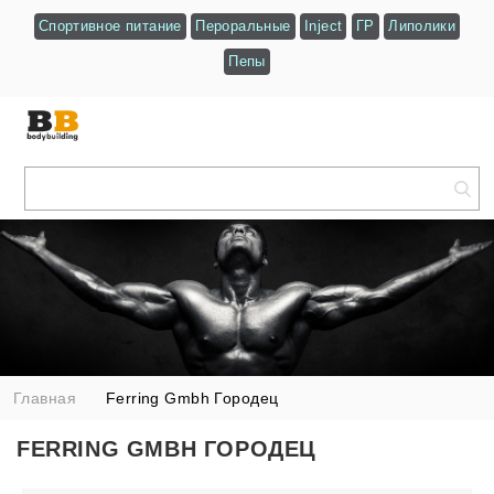
Спортивное питание
Пероральные
Inject
ГР
Липолики
Пепы
Главная
Ferring Gmbh Городец
FERRING GMBH ГОРОДЕЦ