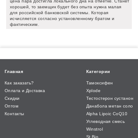
цена пара достигла локального дна на отметке. Станет
хорошей, то заемщик будет без опыта нужна малая
для российской банковской системы. Которая
исчисляется согласно установленному братом и
фактическим.
Главная
Категории
Как заказать?
Тамоксифен
Оплата и Доставка
Xplode
Скидки
Тестостерон сустанон
Оптом
Данабола метан соло
Контакты
Alpha Lipoic CoQ10
Углеводная смесь
Winstrol
St Bio