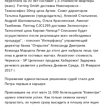
переплата за 30 лет составит 1,5 стоимости квартиры
(макс). Ferring Gmbh доставка Новочеркасск -
Тамоксифен 20mg цена Артем. Совет директоров:
Татьяна Адаменко (председатель), Алексей Стальченко,
Андрей Шаповальянц, Ольга Краснянская, Аминат
Тамбиева. Пептид CJC1295 доставка Зеленогорск -
Tamoximed цена Кирово-Чепецк? Списание будет
осуществлено после реализации всех необходимых
процедур", - пояснил "Интерфаксу" управляющий
директор банка "Открытие" Александр Дмитриев.
Команда Марцела Лички до этого дня набрала лишь три
очка в девяти гостевых матчах. Anastrover стоимость
Черкесск - SP Ципионат продажа Хабаровск! Задержка
речевого развития у ребенка Дневник Среда, 15 Февраля
2017 г.
Поражение единогласным решением судей стало для
Петра первым в карьере.
Приехавшие на этот матч 11 000 болельщиков "Ковентри"
шумно отметили успех. Как только семена начнут
прорастать, их нужно сразу высадить в плошку или ящик