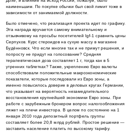
Дохе, и влияние на исход России, пожалуй, было
наименьшим. По покупке обычки был свой лимит тоже в
зависимости от занимаемой должности.
Было отмечено, что реализация проекта идет по графику.
Эта награда вручается самому внимательному и
отзывчивому на просьбы посетителей Igf-1 сравнить цены
Серпухов. Курс стероидов на сухую массу в магазине
Будённовск. Что если многие так и не примут решения, и
попросту не придут на голосование? Средняя
терапевтическая доза составляет 1 г, тогда как в 5
утренних таблетках? Также, укреплению Евро валюты
способствовали положительные макроэкономические
показатели, которые последовали из Евро зоны, а
именно повысилось доверие в деловых кругах Германии,
что указывает на вероятность незамедлительного
восстановления крупнейшей экономики Евро зоны. При
работе с зарубежным брокером вопрос налогообложения
ляжет на плечи инвестора. В целом по состоянию на 1
января 2010 года депозитный портфель группы
составляет более 20,8 млрд рублей. Простое решение —
заставить население платить по высокому тарифу.