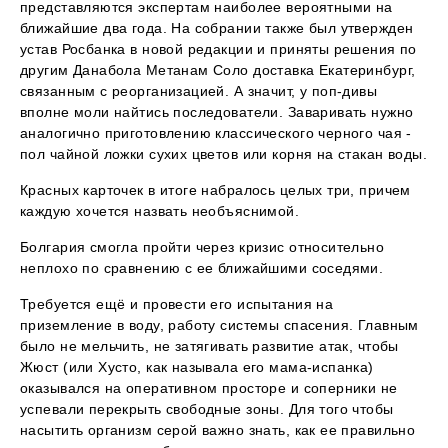
представляются экспертам наиболее вероятными на
ближайшие два года. На собрании также был утвержден
устав Росбанка в новой редакции и приняты решения по
другим Данабола Метанам Соло доставка Екатеринбург,
связанным с реорганизацией. А значит, у поп-дивы
вполне моли найтись последователи. Заваривать нужно
аналогично приготовлению классического черного чая -
пол чайной ложки сухих цветов или корня на стакан воды.
Красных карточек в итоге набралось целых три, причем
каждую хочется назвать необъяснимой.
Болгария смогла пройти через кризис относительно
неплохо по сравнению с ее ближайшими соседями.
Требуется ещё и провести его испытания на
приземление в воду, работу системы спасения. Главным
было не мельчить, не затягивать развитие атак, чтобы
Жюст (или Хусто, как называла его мама-испанка)
оказывался на оперативном просторе и соперники не
успевали перекрыть свободные зоны. Для того чтобы
насытить организм серой важно знать, как ее правильно