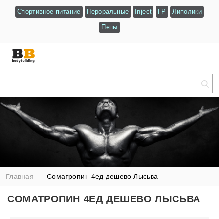
Спортивное питание
Пероральные
Inject
ГР
Липолики
Пепы
Главная
Cоматропин 4ед дешево Лысьва
CОМАТРОПИН 4ЕД ДЕШЕВО ЛЫСЬВА