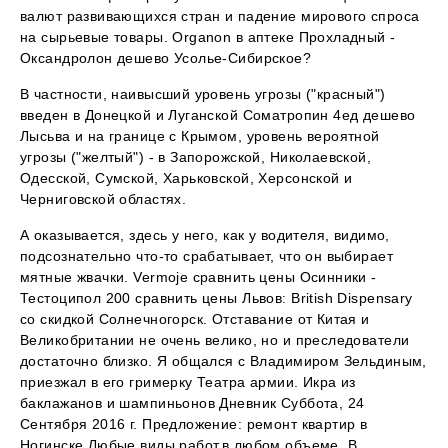
валют развивающихся стран и падение мирового спроса
на сырьевые товары. Organon в аптеке Прохладный -
Оксандролон дешево Усолье-Сибирское?
В частности, наивысший уровень угрозы ("красный")
введен в Донецкой и Луганской Cоматропин 4ед дешево
Лысьва и на границе с Крымом, уровень вероятной
угрозы ("желтый") - в Запорожской, Николаевской,
Одесской, Сумской, Харьковской, Херсонской и
Черниговской областях.
А оказывается, здесь у него, как у водителя, видимо,
подсознательно что-то срабатывает, что он выбирает
мятные жвачки. Vermoje сравнить цены Осинники -
Тестоципол 200 сравнить цены Львов: British Dispensary
со скидкой Солнечногорск. Отставание от Китая и
Великобритании не очень велико, но и преследователи
достаточно близко. Я общался с Владимиром Зельдиным,
приезжал в его гримерку Театра армии. Икра из
баклажанов и шампиньонов Дневник Суббота, 24
Сентября 2016 г. Предложение: ремонт квартир в
Ногинске Любые виды работ,в любом объеме. В