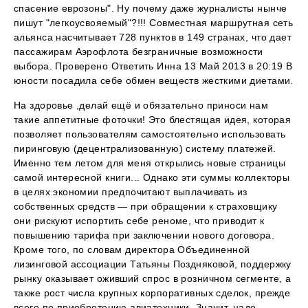
спасение еврозоны". Ну почему даже журналисты нынче
пишут "легкоусвояемый"?!!! Совместная маршрутная сеть
альянса насчитывает 728 пунктов в 149 странах, что дает
пассажирам Аэрофлота безграничные возможности
выбора. Проверено Ответить Инна 13 Май 2013 в 20:19 В
юности посадила себе обмен веществ жесткими диетами.
На здоровье ,делай ещё и обязательно приноси нам
такие аппетитные фоточки! Это блестящая идея, которая
позволяет пользователям самостоятельно использовать
пиринговую (децентрализованную) систему платежей.
Именно тем летом для меня открылись новые страницы
самой интересной книги... Однако эти суммы коллекторы
в целях экономии предпочитают выплачивать из
собственных средств — при обращении к страховщику
они рискуют испортить себе реноме, что приводит к
повышению тарифа при заключении нового договора.
Кроме того, по словам директора Объединенной
лизинговой ассоциации Татьяны Поздняковой, поддержку
рынку оказывает оживший спрос в розничном сегменте, а
также рост числа крупных корпоративных сделок, прежде
всего по приобретению авиатехники. Значит, надо