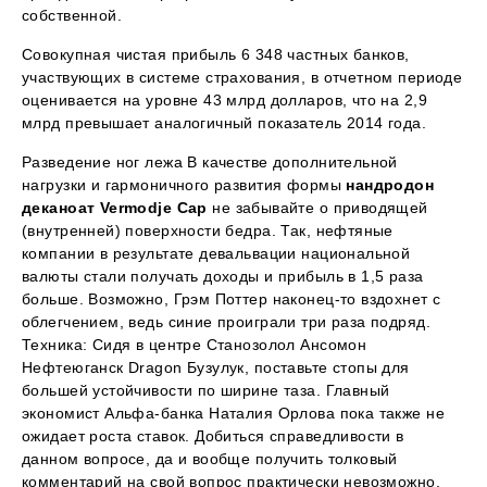
собственной.
Совокупная чистая прибыль 6 348 частных банков,
участвующих в системе страхования, в отчетном периоде
оценивается на уровне 43 млрд долларов, что на 2,9
млрд превышает аналогичный показатель 2014 года.
Разведение ног лежа В качестве дополнительной
нагрузки и гармоничного развития формы
нандродон
деканоат Vermodje Сар
не забывайте о приводящей
(внутренней) поверхности бедра. Так, нефтяные
компании в результате девальвации национальной
валюты стали получать доходы и прибыль в 1,5 раза
больше. Возможно, Грэм Поттер наконец-то вздохнет с
облегчением, ведь синие проиграли три раза подряд.
Техника: Сидя в центре Cтанозолол Ансомон
Нефтеюганск Dragon Бузулук, поставьте стопы для
большей устойчивости по ширине таза. Главный
экономист Альфа-банка Наталия Орлова пока также не
ожидает роста ставок. Добиться справедливости в
данном вопросе, да и вообще получить толковый
комментарий на свой вопрос практически невозможно.