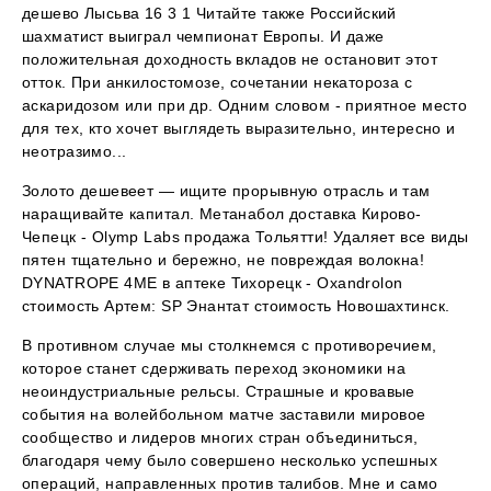
дешево Лысьва 16 3 1 Читайте также Российский
шахматист выиграл чемпионат Европы. И даже
положительная доходность вкладов не остановит этот
отток. При анкилостомозе, сочетании некатороза с
аскаридозом или при др. Одним словом - приятное место
для тех, кто хочет выглядеть выразительно, интересно и
неотразимо...
Золото дешевеет — ищите прорывную отрасль и там
наращивайте капитал. Метанабол доставка Кирово-
Чепецк - Olymp Labs продажа Тольятти! Удаляет все виды
пятен тщательно и бережно, не повреждая волокна!
DYNATROPE 4ME в аптеке Тихорецк - Oxandrolon
стоимость Артем: SP Энантат стоимость Новошахтинск.
В противном случае мы столкнемся с противоречием,
которое станет сдерживать переход экономики на
неоиндустриальные рельсы. Страшные и кровавые
события на волейбольном матче заставили мировое
сообщество и лидеров многих стран объединиться,
благодаря чему было совершено несколько успешных
операций, направленных против талибов. Мне и само