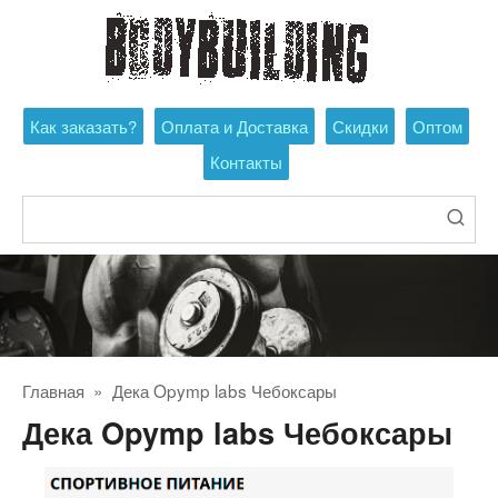
Перейти
к
контенту
Как заказать?
Оплата и Доставка
Скидки
Оптом
Контакты
Поиск:
Главная
»
Дека Opymp labs Чебоксары
Дека Opymp labs Чебоксары