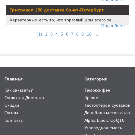
Тритренол 150 доставка Санкт-Петербург
Характерным есть то, что торговый дом всего за ...
Подробнее
(
1
)
2
3
4
5
6
7
8
9
10
...
Главная
Категории
Как заказать?
Тамоксифен
Оплата и Доставка
Xplode
Скидки
Тестостерон сустанон
Оптом
Данабола метан соло
Контакты
Alpha Lipoic CoQ10
Углеводная смесь