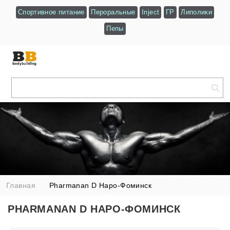
Спортивное питание
Пероральные
Inject
ГР
Липолики
Пепы
Главная
Pharmanan D Наро-Фоминск
PHARMANAN D НАРО-ФОМИНСК